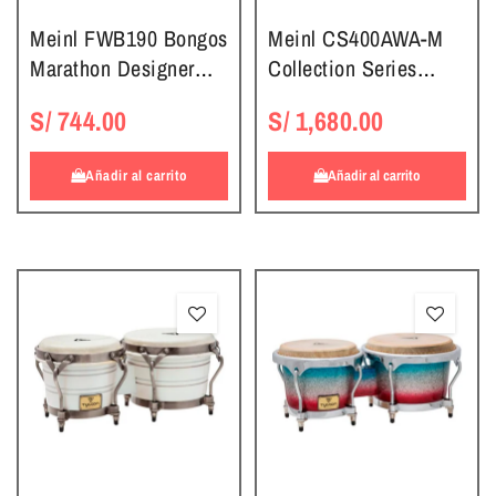
Meinl FWB190 Bongos
Meinl CS400AWA-M
Marathon Designer
Collection Series
Series
Wood Bongo,
S/ 744.00
S/ 1,680.00
American White Ash
Añadir al carrito
Añadir al carrito