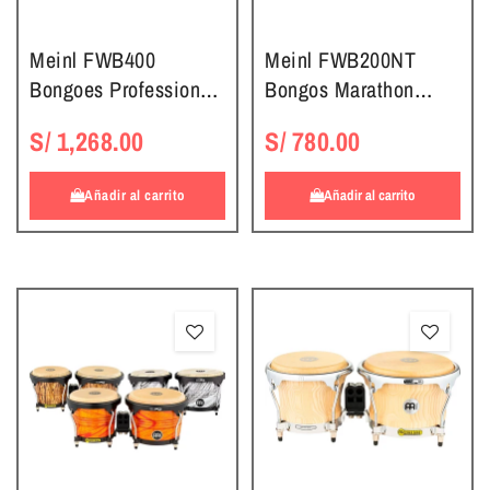
Meinl FWB400
Meinl FWB200NT
Bongoes Professional
Bongos Marathon
Series
Exclusive Series
S/ 1,268.00
S/ 780.00
Natural
Añadir al carrito
Añadir al carrito