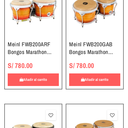
Meinl FWB200ARF
Meinl FWB200GAB
Bongos Marathon
Bongos Marathon
Exclusive Series Aztec
Exclusive Series Gold
S/ 780.00
S/ 780.00
Red Fade
Amber Sunburst
Añadir al carrito
Añadir al carrito