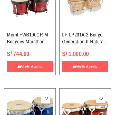
Meinl FWB190CR-M
LP LP201A-2 Bongo
Bongoes Marathon
Generation II Natural -
Series Wood Cherry
Traditional
S/ 744.00
S/ 1,000.00
Red
Añadir al carrito
Añadir al carrito