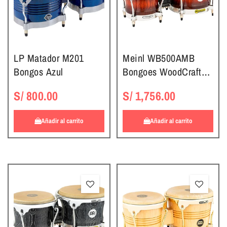
LP Matador M201
Meinl WB500AMB
Bongos Azul
Bongoes WoodCraft
Series Antique
S/ 800.00
S/ 1,756.00
Mahogany Burst
Añadir al carrito
Añadir al carrito