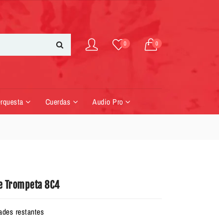
0
0
Orquesta
Cuerdas
Audio Pro
e Trompeta 8C4
ades restantes