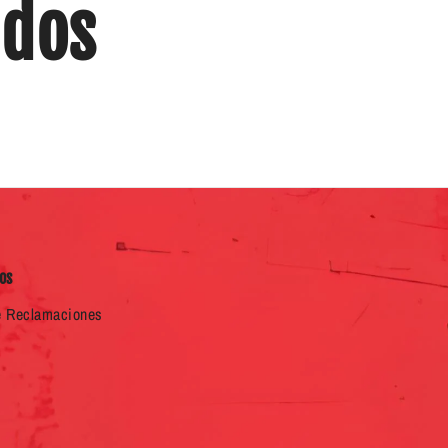
ados
os
e Reclamaciones