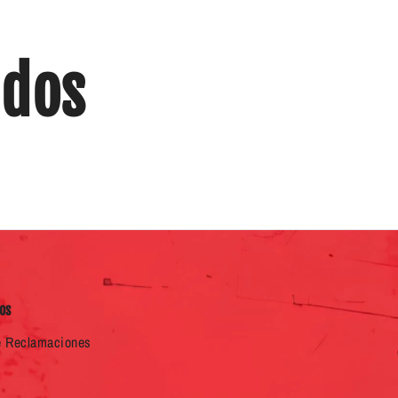
ados
os
e Reclamaciones