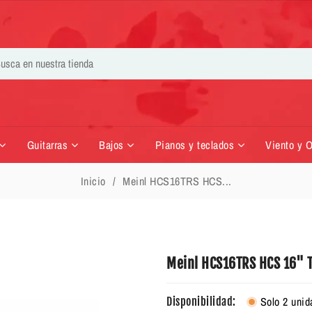
Guitarras
Bajos
Pianos y teclados
Viento y 
Inicio
Meinl HCS16TRS HCS...
Meinl HCS16TRS HCS 16" T
Solo 2 unid
Disponibilidad: