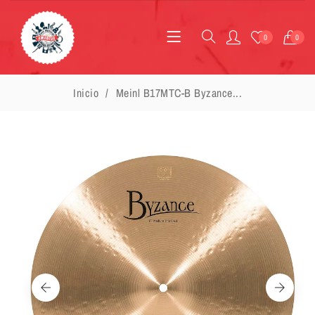
0
0
Inicio
Meinl B17MTC-B Byzance...