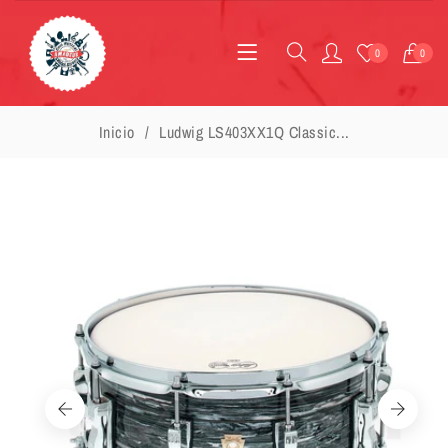
0
0
Inicio
Ludwig LS403XX1Q Classic...