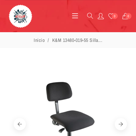
0
0
Inicio
K&M 13480-019-55 Silla...