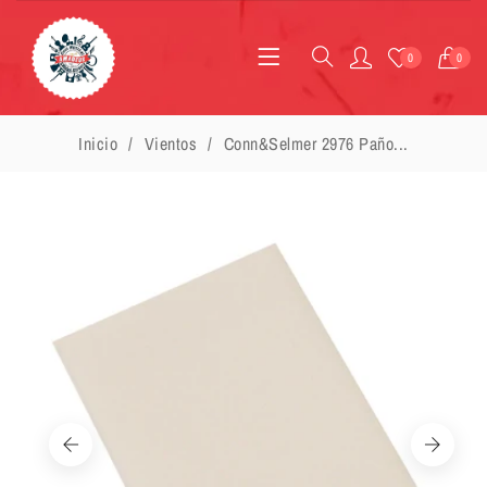
0
0
Inicio
Vientos
Conn&Selmer 2976 Paño...