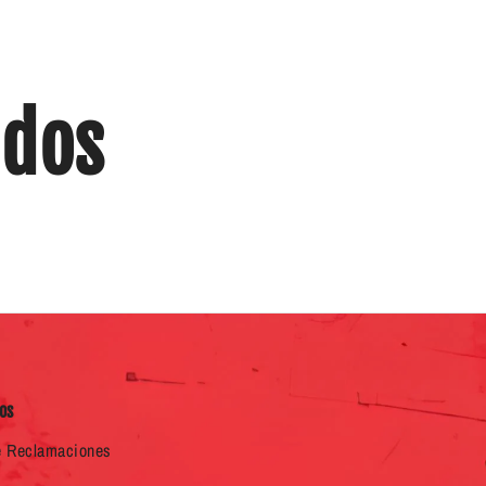
ados
os
e Reclamaciones