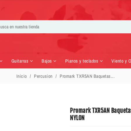
Guitarras
Bajos
Pianos y teclados
Viento y 
Inicio
Percusion
Promark TXR5AN Baquetas...
Promark TXR5AN Baquetas
NYLON